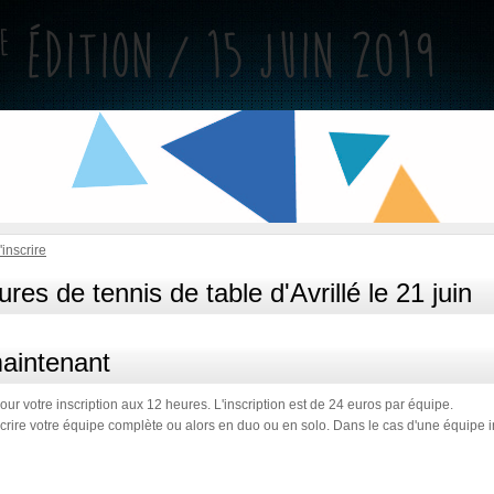
'inscrire
res de tennis de table d'Avrillé le 21 juin
maintenant
our votre inscription aux 12 heures. L'inscription est de 24 euros par équipe.
rire votre équipe complète ou alors en duo ou en solo. Dans le cas d'une équipe 